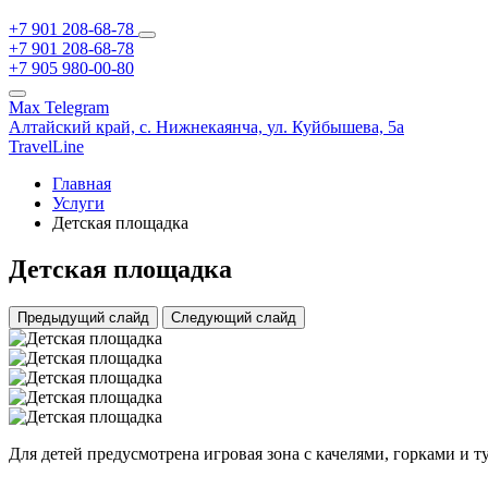
+7 901 208-68-78
+7 901 208-68-78
+7 905 980-00-80
Max
Telegram
Алтайский край,
с. Нижнекаянча,
ул. Куйбышева, 5а
TravelLine
Главная
Услуги
Детская площадка
Детская площадка
Предыдущий слайд
Следующий слайд
Для детей предусмотрена игровая зона с качелями, горками и 