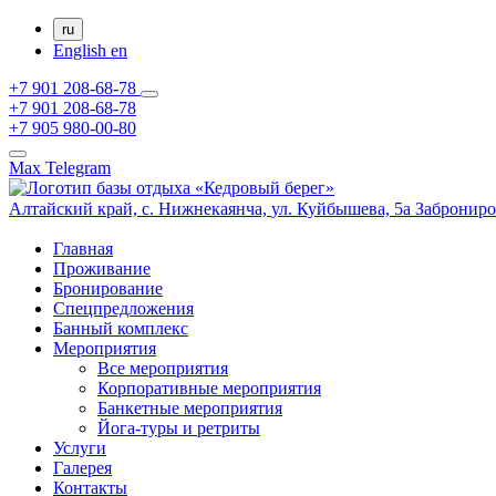
ru
English
en
+7 901 208-68-78
+7 901 208-68-78
+7 905 980-00-80
Max
Telegram
Алтайский край,
с. Нижнекаянча,
ул. Куйбышева, 5а
Заброниро
Главная
Проживание
Бронирование
Спецпредложения
Банный комплекс
Мероприятия
Все мероприятия
Корпоративные мероприятия
Банкетные мероприятия
Йога-туры и ретриты
Услуги
Галерея
Контакты