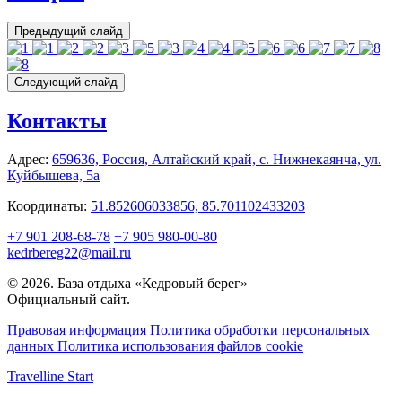
Предыдущий слайд
Следующий слайд
Контакты
Адрес:
659636, Россия,
Алтайский край,
с. Нижнекаянча,
ул.
Куйбышева, 5а
Координаты:
51.852606033856, 85.701102433203
+7 901 208-68-78
+7 905 980-00-80
kedrbereg22@mail.ru
© 2026. База отдыха «Кедровый берег»
Официальный сайт.
Правовая информация
Политика обработки персональных
данных
Политика использования файлов cookie
Travelline Start