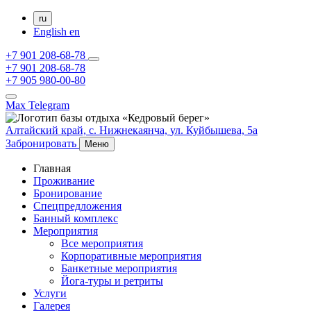
ru
English
en
+7 901 208-68-78
+7 901 208-68-78
+7 905 980-00-80
Max
Telegram
Алтайский край,
с. Нижнекаянча,
ул. Куйбышева, 5а
Забронировать
Меню
Главная
Проживание
Бронирование
Спецпредложения
Банный комплекс
Мероприятия
Все мероприятия
Корпоративные мероприятия
Банкетные мероприятия
Йога-туры и ретриты
Услуги
Галерея