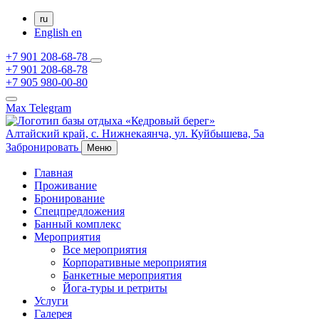
ru
English
en
+7 901 208-68-78
+7 901 208-68-78
+7 905 980-00-80
Max
Telegram
Алтайский край,
с. Нижнекаянча,
ул. Куйбышева, 5а
Забронировать
Меню
Главная
Проживание
Бронирование
Спецпредложения
Банный комплекс
Мероприятия
Все мероприятия
Корпоративные мероприятия
Банкетные мероприятия
Йога-туры и ретриты
Услуги
Галерея